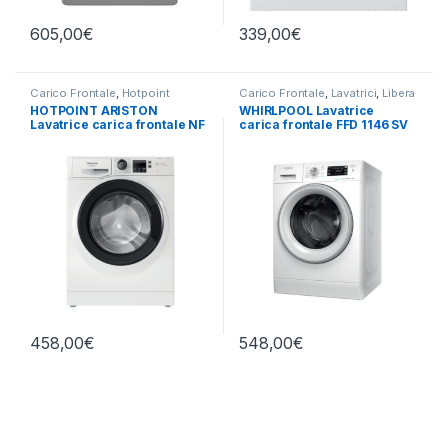
605,00
€
339,00
€
Carico Frontale
,
Hotpoint
Carico Frontale
,
Lavatrici
,
Libera
Ariston
,
Lavatrici
,
Libera
Installazione
,
Whirlpool
HOTPOINT ARISTON
WHIRLPOOL Lavatrice
Installazione
Lavatrice carica frontale NF
carica frontale FFD 1146 SV
1046WK IT 10 KG 1400 RPM
IT 11KG 1400 RPM
458,00
€
548,00
€