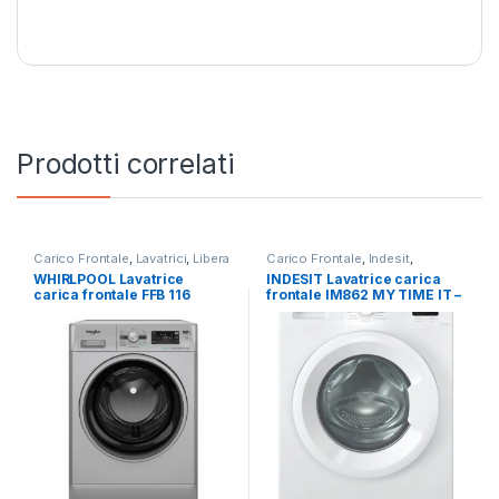
Prodotti correlati
Carico Frontale
,
Lavatrici
,
Libera
Carico Frontale
,
Indesit
,
Installazione
,
Whirlpool
Lavatrici
,
Libera Installazione
WHIRLPOOL Lavatrice
INDESIT Lavatrice carica
carica frontale FFB 116
frontale IM862 MY TIME IT –
SILVER IT 11 KG 1400 RPM
LAVATRICE 8KG 1200 GIRI