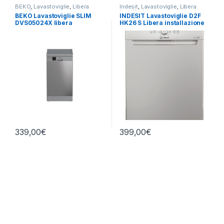
BEKO
,
Lavastoviglie
,
Libera
Indesit
,
Lavastoviglie
,
Libera
Installazione
Installazione
BEKO Lavastoviglie SLIM
INDESIT Lavastoviglie D2F
DVS05024X libera
HK26 S Libera installazione
installazione
14 coperti
339,00
€
399,00
€