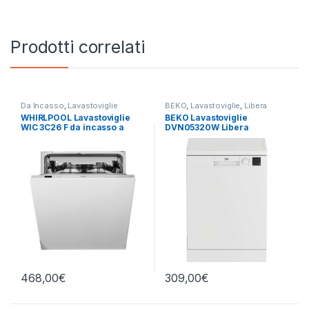
Prodotti correlati
Da Incasso
,
Lavastoviglie
BEKO
,
Lavastoviglie
,
Libera
Installazione
WHIRLPOOL Lavastoviglie
BEKO Lavastoviglie
WIC 3C26 F da incasso a
DVN05320W Libera
scomparsa totale
installazione
468,00
€
309,00
€