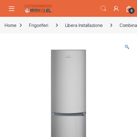
Skip to navigation
Skip to content
0
Home
Frigoriferi
Libera Installazione
Combina