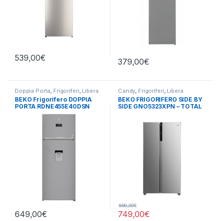
539,00
€
379,00
€
Doppia Porta
,
Frigoriferi
,
Libera
Candy
,
Frigoriferi
,
Libera
Installazione
Installazione
,
Side by Side 4
BEKO Frigorifero DOPPIA
BEKO FRIGORIFERO SIDE BY
Porte
PORTA RDNE455E40DSN
SIDE GNO5323XPN – TOTAL
TOTAL NO FROST
NO FROST
889,00
€
649,00
€
749,00
€