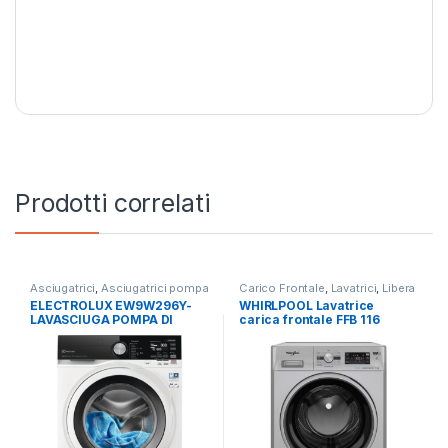
Prodotti correlati
Asciugatrici
,
Asciugatrici pompa
Carico Frontale
,
Lavatrici
,
Libera
di calore
,
Carico Frontale
,
Installazione
,
Whirlpool
ELECTROLUX EW9W296Y-
WHIRLPOOL Lavatrice
Electrolux
,
Lavasciuga
,
Lavatrici
,
LAVASCIUGA POMPA DI
carica frontale FFB 116
Libera Installazione
CALORE 9+6 KG
SILVER IT 11 KG 1400 RPM