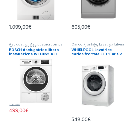
1.099,00
€
605,00
€
Asciugatrici
,
Asciugatrici pompa
Carico Frontale
,
Lavatrici
,
Libera
di calore
,
BOSCH
Installazione
,
Whirlpool
BOSCH Asciugatrice libera
WHIRLPOOL Lavatrice
installazione WTH85208II
carica frontale FFD 1146 SV
8KG E
IT 11KG 1400 RPM
549,00
€
499,00
€
548,00
€