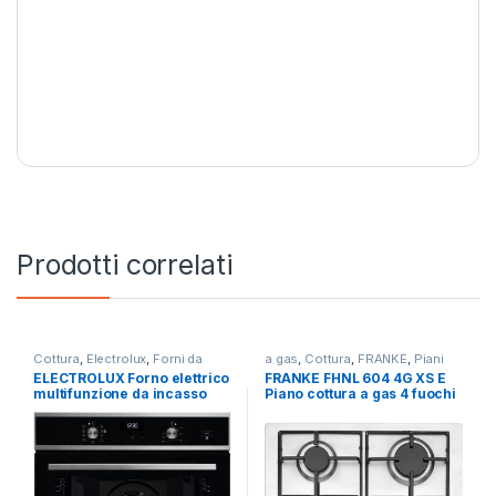
Prodotti correlati
Cottura
,
Electrolux
,
Forni da
a gas
,
Cottura
,
FRANKE
,
Piani
Incasso
Cottura
ELECTROLUX Forno elettrico
FRANKE FHNL 604 4G XS E
multifunzione da incasso
Piano cottura a gas 4 fuochi
EOD 5H40X
INOX