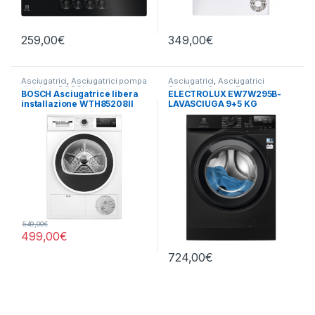
259,00
€
349,00
€
Asciugatrici
,
Asciugatrici pompa
Asciugatrici
,
Asciugatrici
di calore
,
BOSCH
Standard
,
Carico Frontale
,
BOSCH Asciugatrice libera
ELECTROLUX EW7W295B-
Electrolux
,
Lavasciuga
,
Lavatrici
,
installazione WTH85208II
LAVASCIUGA 9+5 KG
Libera Installazione
8KG E
549,00
€
499,00
€
724,00
€