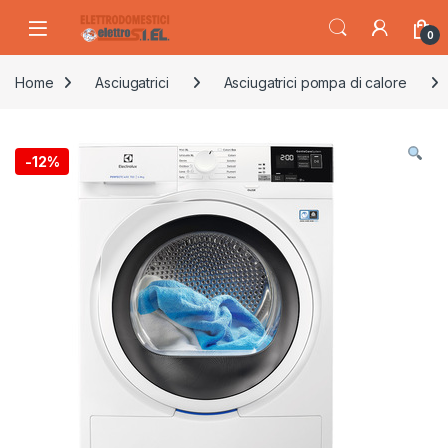
Skip to navigation
Skip to content
0
Home
Asciugatrici
Asciugatrici pompa di calore
-
12%