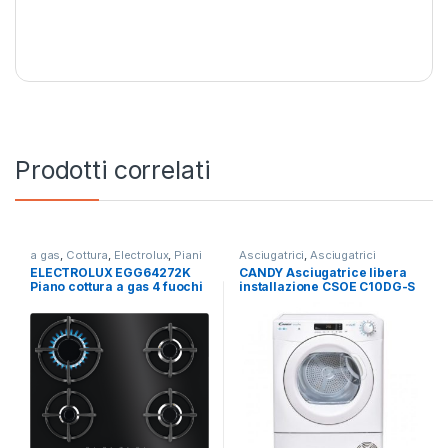
Prodotti correlati
a gas
,
Cottura
,
Electrolux
,
Piani
Asciugatrici
,
Asciugatrici
Cottura
Standard
ELECTROLUX EGG64272K
CANDY Asciugatrice libera
Piano cottura a gas 4 fuochi
installazione CSOE C10DG-S
NERO