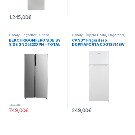
1.245,00
€
Candy
,
Frigoriferi
,
Libera
Candy
,
Doppia Porta
,
Frigoriferi
,
Installazione
,
Side by Side 4
Libera Installazione
BEKO FRIGORIFERO SIDE BY
CANDY Frigorifero
Porte
SIDE GNO5323XPN – TOTAL
DOPPIAPORTA CDG1S514EW
NO FROST
889,00
€
749,00
€
249,00
€