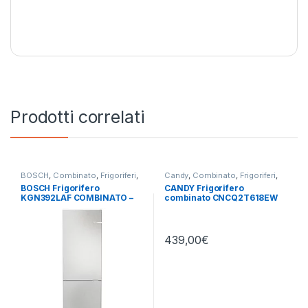
Prodotti correlati
BOSCH
,
Combinato
,
Frigoriferi
,
Candy
,
Combinato
,
Frigoriferi
,
Libera Installazione
Libera Installazione
BOSCH Frigorifero
CANDY Frigorifero
KGN392LAF COMBINATO –
combinato CNCQ2T618EW
TOTAL NO FROST
439,00
€