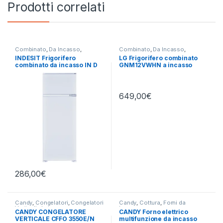
Prodotti correlati
Combinato
,
Da Incasso
,
Combinato
,
Da Incasso
,
Frigoriferi
,
Indesit
Frigoriferi
,
LG
INDESIT Frigorifero
LG Frigorifero combinato
combinato da incasso IN D
GNM12VWHN a incasso
2040 E
649,00
€
286,00
€
Candy
,
Congelatori
,
Congelatori
Candy
,
Cottura
,
Forni da
Verticali
,
da incasso
Incasso
CANDY CONGELATORE
CANDY Forno elettrico
VERTICALE CFFO 3550E/N
multifunzione da incasso