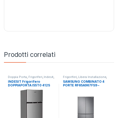
Prodotti correlati
Doppia Porta
,
Frigoriferi
,
Indesit
,
Frigoriferi
,
Libera Installazione
,
Libera Installazione
SAMSUNG
,
Side by Side 4 Porte
INDESIT Frigorifero
SAMSUNG COMBINATO 4
DOPPIAPORTA I55T0 412S
PORTE RF65A967FS9 –
TOTAL NO FROST