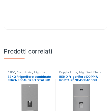
Prodotti correlati
BEKO
,
Combinato
,
Frigoriferi
,
Doppia Porta
,
Frigoriferi
,
Libera
Libera Installazione
Installazione
BEKO Frigorifero combinato
BEKO Frigorifero DOPPIA
B3RCNE564HDXB TOTAL NO
PORTA RDNE455E40DSN
FROST
TOTAL NO FROST