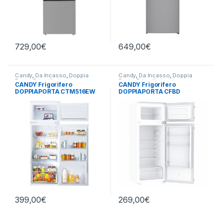
729,00
€
649,00
€
Candy
,
Da Incasso
,
Doppia
Candy
,
Da Incasso
,
Doppia
Porta
,
Frigoriferi
Porta
,
Frigoriferi
CANDY Frigorifero
CANDY Frigorifero
DOPPIAPORTA CTM516EW
DOPPIAPORTA CFBD
2450/5EH a incasso
399,00
€
269,00
€