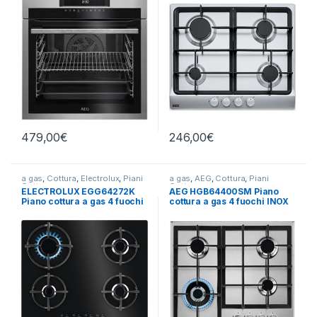
479,00
€
246,00
€
a gas
,
Cottura
,
Electrolux
,
Piani
a gas
,
AEG
,
Cottura
,
Piani
Cottura
Cottura
ELECTROLUX EGG64272K
AEG HGB64400SM Piano
Piano cottura a gas 4 fuochi
cottura a gas 4 fuochi INOX
NERO