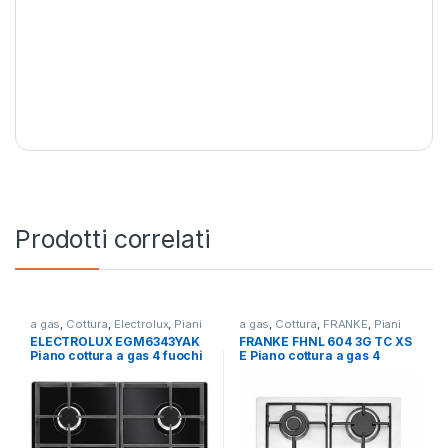
Prodotti correlati
a gas
,
Cottura
,
Electrolux
,
Piani
a gas
,
Cottura
,
FRANKE
,
Piani
Cottura
Cottura
ELECTROLUX EGM6343YAK
FRANKE FHNL 604 3G TC XS
Piano cottura a gas 4 fuochi
E Piano cottura a gas 4
NERO
fuochi INOX