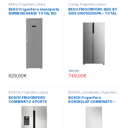
BEKO
,
Frigoriferi
,
Libera
Candy
,
Frigoriferi
,
Libera
Installazione
,
Monoporta
Installazione
,
Side by Side 4
BEKO Frigorifero monoporta
BEKO FRIGORIFERO SIDE BY
Porte
B5RMLNE444HX TOTAL NO
SIDE GNO5323XPN – TOTAL
FROST
NO FROST
889,00
€
629,00
€
749,00
€
BOSCH
,
Frigoriferi
,
Libera
BOSCH
,
Combinato
,
Frigoriferi
,
Installazione
,
Side by Side 4
Libera Installazione
BOSCH FRIGORIFERO
BOSCH Frigorifero
Porte
COMBINATO 4 PORTE
KGN392LAF COMBINATO –
KFD96APEA – TOTAL NO
TOTAL NO FROST
FROST