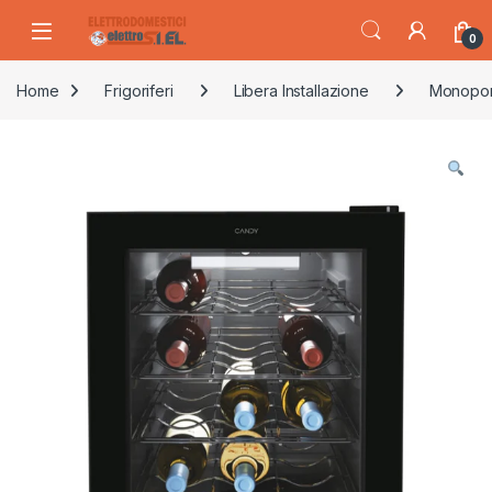
Skip to navigation
Skip to content
0
Home
Frigoriferi
Libera Installazione
Monopor