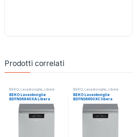
Prodotti correlati
BEKO
,
Lavastoviglie
,
Libera
BEKO
,
Lavastoviglie
,
Libera
Installazione
Installazione
BEKO Lavastoviglie
BEKO Lavastoviglie
BDFN36640XA Libera
BDFN36650XC libera
Installazione 16 Coperti
installazione