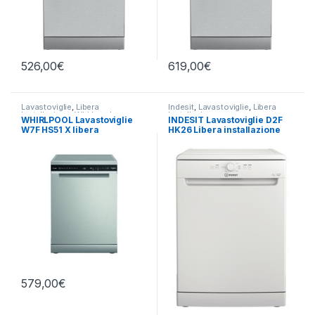
526,00
€
619,00
€
Lavastoviglie
,
Libera
Indesit
,
Lavastoviglie
,
Libera
Installazione
,
Whirlpool
Installazione
WHIRLPOOL Lavastoviglie
INDESIT Lavastoviglie D2F
W7F HS51 X libera
HK26 Libera installazione
installazione
579,00
€