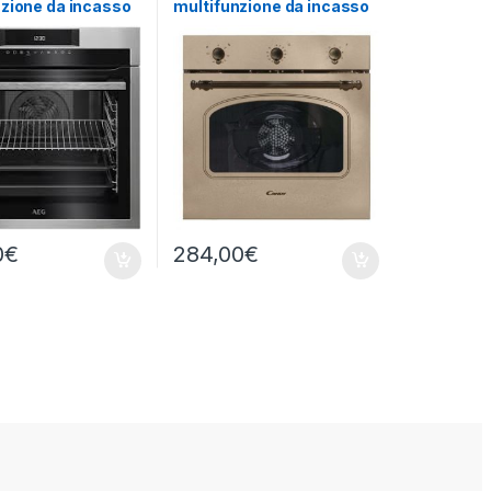
nzione da incasso
multifunzione da incasso
1222M
FCC603NAV
0
€
284,00
€