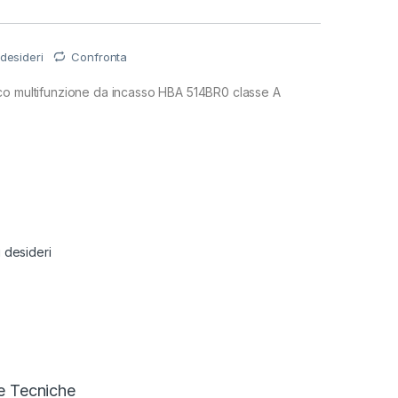
 desideri
Confronta
co multifunzione da incasso HBA 514BR0 classe A
€
i desideri
e Tecniche