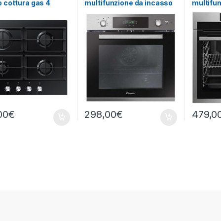
o cottura gas 4
multifunzione da incasso
multifu
i NERO
FCPS615X/1/E
BEE 64
00
€
298,00
€
479,0