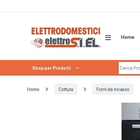
Skip to navigation
Skip to content
Home
Search fo
Shop per Prodotti
Home
Cottura
Forni da Incasso