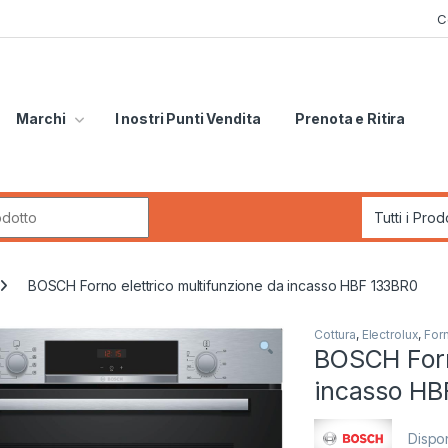
C
Marchi
I nostri Punti Vendita
Prenota e Ritira
r:
BOSCH Forno elettrico multifunzione da incasso HBF 133BR0
Cottura
,
Electrolux
,
Forn
BOSCH Forno
incasso HB
Dispon