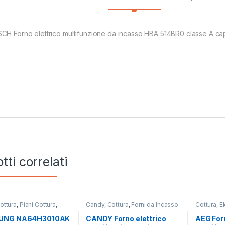
CH Forno elettrico multifunzione da incasso HBA 514BR0 classe A cap
tti correlati
ottura
,
Piani Cottura
,
Candy
,
Cottura
,
Forni da Incasso
Cottura
,
E
NG
Incasso
UNG NA64H3010AK
CANDY Forno elettrico
AEG Forn