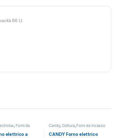
acità 66 Lt.
lectrolux
,
Forni da
Candy
,
Cottura
,
Forni da Incasso
o elettrico a
CANDY Forno elettrico