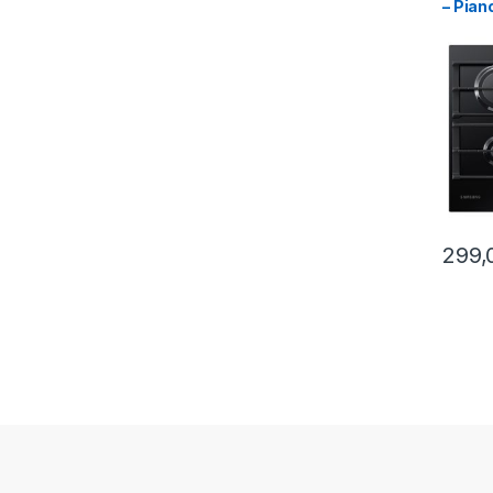
– Pian
fuoch
299,