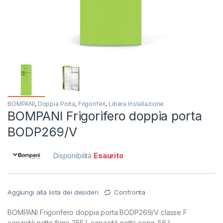
BOMPANI
,
Doppia Porta
,
Frigoriferi
,
Libera Installazione
BOMPANI Frigorifero doppia porta
BODP269/V
Disponibilità
Esaurito
Aggiungi alla lista dei desideri
Confronta
BOMPANI Frigorifero doppia porta BODP269/V classe F
capacità netta frigo 255 L capacità netta cong. 56 L