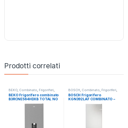
Prodotti correlati
BEKO
,
Combinato
,
Frigoriferi
,
BOSCH
,
Combinato
,
Frigoriferi
,
Libera Installazione
Libera Installazione
BEKO Frigorifero combinato
BOSCH Frigorifero
B3RCNE564HDXB TOTAL NO
KGN392LAF COMBINATO –
FROST
TOTAL NO FROST