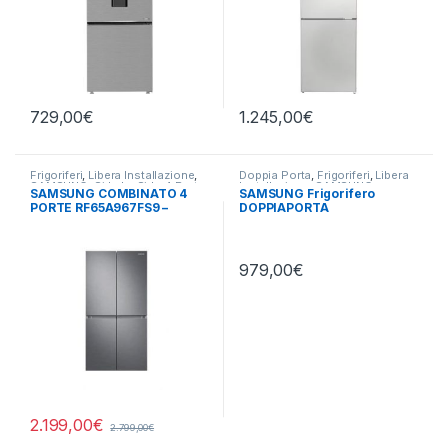
729,00
€
1.245,00
€
Frigoriferi
,
Libera Installazione
,
Doppia Porta
,
Frigoriferi
,
Libera
SAMSUNG
,
Side by Side 4 Porte
Installazione
,
SAMSUNG
SAMSUNG COMBINATO 4
SAMSUNG Frigorifero
PORTE RF65A967FS9 –
DOPPIAPORTA
TOTAL NO FROST
RT42CG6724S9/ES
979,00
€
2.199,00
€
2.799,00
€