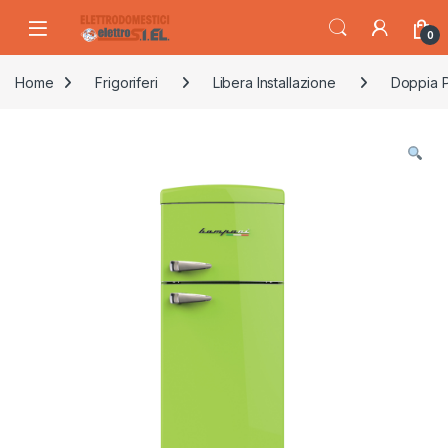
Skip to navigation
Skip to content
0
Home
Frigoriferi
Libera Installazione
Doppia P