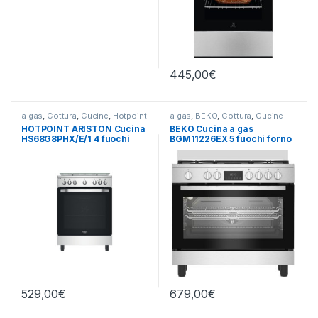
445,00
€
a gas
,
Cottura
,
Cucine
,
Hotpoint
a gas
,
BEKO
,
Cottura
,
Cucine
Ariston
HOTPOINT ARISTON Cucina
BEKO Cucina a gas
HS68G8PHX/E/1 4 fuochi
BGM11226EX 5 fuochi forno
Forno elettrico
elettrico
529,00
€
679,00
€