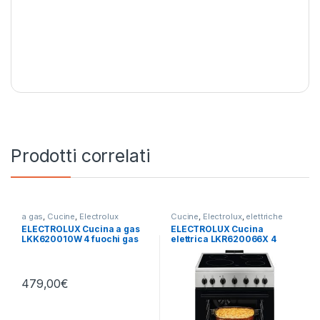
Prodotti correlati
a gas
,
Cucine
,
Electrolux
Cucine
,
Electrolux
,
elettriche
ELECTROLUX Cucina a gas
ELECTROLUX Cucina
LKK620010W 4 fuochi gas
elettrica LKR620066X 4
forno elettrico
fuochi radianti forno
elettrico
479,00
€