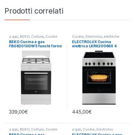
Prodotti correlati
a gas
,
BEKO
,
Cottura
,
Cucine
Cucine
,
Electrolux
,
elettriche
BEKO Cucina a gas
ELECTROLUX Cucina
FBG62010DW 5 fuochi forno
elettrica LKR620066X 4
a gas
fuochi radianti forno
elettrico
339,00
€
445,00
€
a gas
,
BEKO
,
Cottura
,
Cucine
a gas
,
Cucine
,
Electrolux
BEKO Cucina a gas
ELECTROLUX Cucina a gas