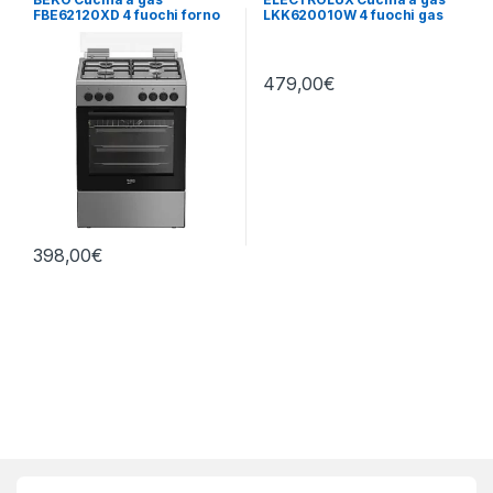
FBE62120XD 4 fuochi forno
LKK620010W 4 fuochi gas
elettrico
forno elettrico
479,00
€
398,00
€