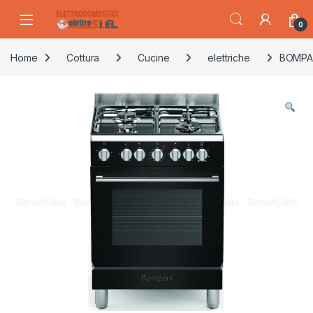
Skip to navigation
Skip to content
0
Home
Cottura
Cucine
elettriche
BOMPAN