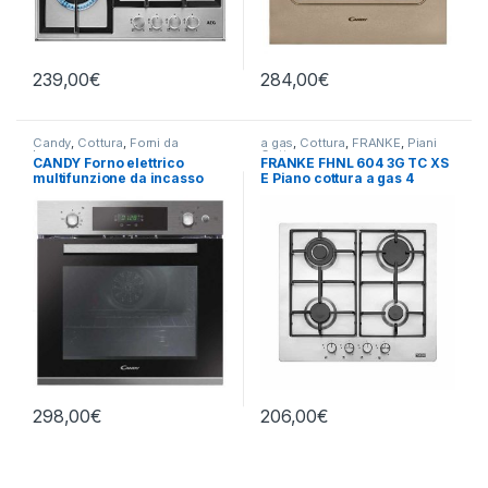
239,00
€
284,00
€
Candy
,
Cottura
,
Forni da
a gas
,
Cottura
,
FRANKE
,
Piani
Incasso
Cottura
CANDY Forno elettrico
FRANKE FHNL 604 3G TC XS
multifunzione da incasso
E Piano cottura a gas 4
FCPS615X/1/E
fuochi INOX
298,00
€
206,00
€