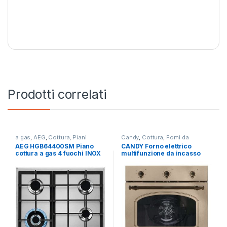
Prodotti correlati
a gas
,
AEG
,
Cottura
,
Piani
Candy
,
Cottura
,
Forni da
Cottura
Incasso
AEG HGB64400SM Piano
CANDY Forno elettrico
cottura a gas 4 fuochi INOX
multifunzione da incasso
FCC603NAV