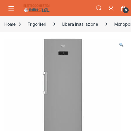
Skip to navigation
Skip to content
0
Home
Frigoriferi
Libera Installazione
Monopor