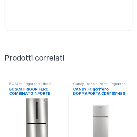
Prodotti correlati
BOSCH
,
Frigoriferi
,
Libera
Candy
,
Doppia Porta
,
Frigoriferi
,
Installazione
,
Side by Side 4
Libera Installazione
BOSCH FRIGORIFERO
CANDY Frigorifero
Porte
COMBINATO 4 PORTE
DOPPIAPORTA CDG1S514ES
KFN96VPEA – TOTAL NO
FROST