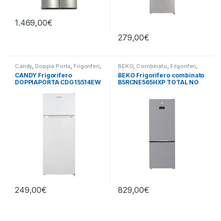
1.469,00
€
279,00
€
Candy
,
Doppia Porta
,
Frigoriferi
,
BEKO
,
Combinato
,
Frigoriferi
,
Libera Installazione
Libera Installazione
CANDY Frigorifero
BEKO Frigorifero combinato
DOPPIAPORTA CDG1S514EW
B5RCNE565HXP TOTAL NO
FROST
249,00
€
829,00
€