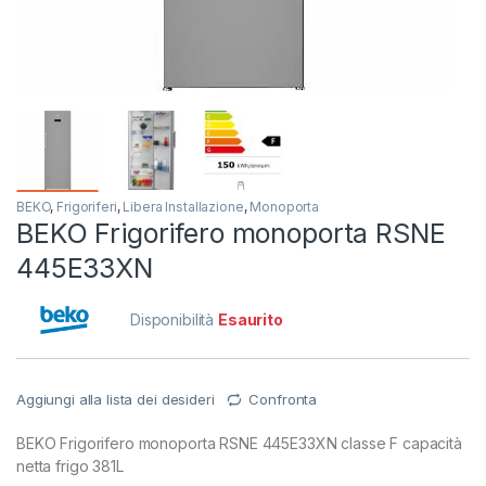
BEKO
,
Frigoriferi
,
Libera Installazione
,
Monoporta
BEKO Frigorifero monoporta RSNE
445E33XN
Disponibilità
Esaurito
Aggiungi alla lista dei desideri
Confronta
BEKO Frigorifero monoporta RSNE 445E33XN classe F capacità
netta frigo 381L