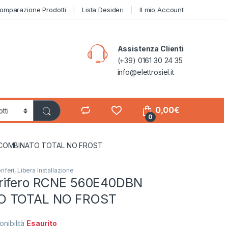
omparazione Prodotti
Lista Desideri
Il mio Account
Assistenza Clienti
(+39) 0161 30 24 35
info@elettrosiel.it
0,00
€
0
N COMBINATO TOTAL NO FROST
riferi
,
Libera Installazione
rifero RCNE 560E40DBN
O TOTAL NO FROST
onibilità
Esaurito