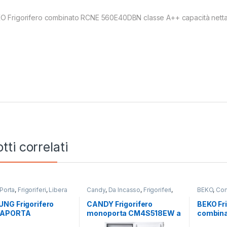
O Frigorifero combinato RCNE 560E40DBN classe A++ capacità netta f
tti correlati
Porta
,
Frigoriferi
,
Libera
Candy
,
Da Incasso
,
Frigoriferi
,
BEKO
,
Com
zione
,
SAMSUNG
Monoporta
Libera Ins
NG Frigorifero
CANDY Frigorifero
BEKO Fri
IAPORTA
monoporta CM4S518EW a
combin
CG6724S9/ES
incasso
B5RCNE