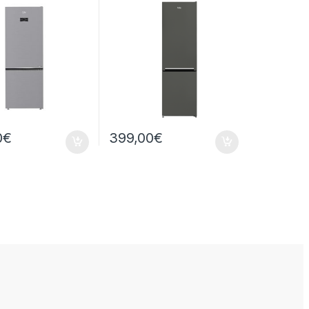
ST
STATICO
0
€
399,00
€