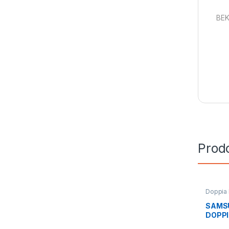
BEK
Prodo
Doppia 
Installa
SAMSU
DOPP
RT42