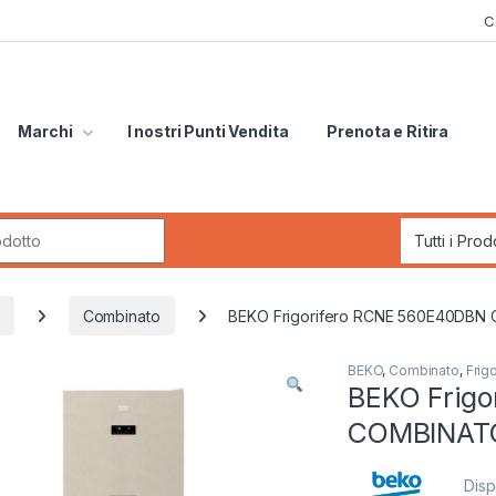
C
Marchi
I nostri Punti Vendita
Prenota e Ritira
r:
Combinato
BEKO Frigorifero RCNE 560E40DB
BEKO
,
Combinato
,
Frigo
BEKO Frigo
COMBINAT
Disp