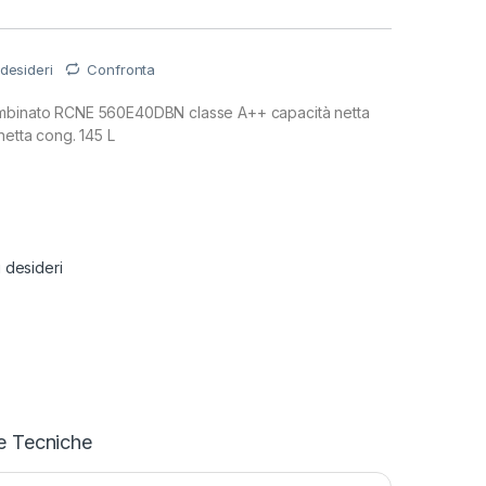
 desideri
Confronta
ombinato RCNE 560E40DBN classe A++ capacità netta
netta cong. 145 L
i desideri
e Tecniche