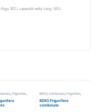
rigo 352 L capacità netta cong. 145 L
binato
,
Frigoriferi
,
BEKO
,
Combinato
,
Frigoriferi
,
tallazione
Libera Installazione
gorifero
BEKO Frigorifero
ato
combinato
565HXP TOTAL
RCSA300K40GN