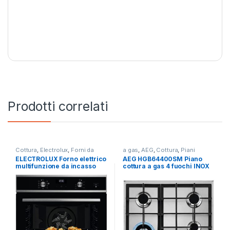
Prodotti correlati
Cottura
,
Electrolux
,
Forni da
a gas
,
AEG
,
Cottura
,
Piani
Incasso
Cottura
ELECTROLUX Forno elettrico
AEG HGB64400SM Piano
multifunzione da incasso
cottura a gas 4 fuochi INOX
EOD 5H40X