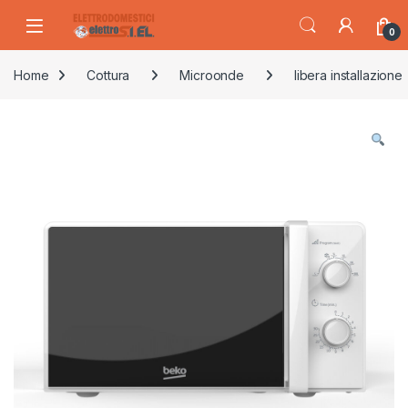
Skip to navigation
Skip to content
0
Home
Cottura
Microonde
libera installazione