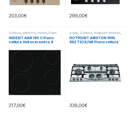
203,00
€
299,00
€
Cottura
,
elettrico
,
misto
,
Piani
a gas
,
Cottura
,
Hotpoint Ariston
,
Cottura
Piani Cottura
INDESIT AAR 160 C Piano
HOTPOINT ARISTON PHN
cottura Vetroceramica 4
962 TS/IX/HA Piano cottura
zone 60 cm
a gas 6 fuochi INOX
217,00
€
339,00
€