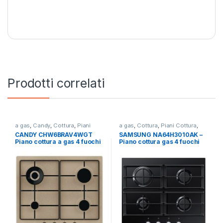
Prodotti correlati
a gas
,
Candy
,
Cottura
,
Piani
a gas
,
Cottura
,
Piani Cottura
,
Cottura
SAMSUNG
CANDY CHW6BRAV4WGT
SAMSUNG NA64H3010AK –
Piano cottura a gas 4 fuochi
Piano cottura gas 4 fuochi
AVENA
NERO