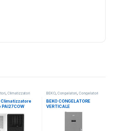
tori
,
Climatizzatori
BEKO
,
Congelatori
,
Congelatori
ndesit
Verticali
,
libera installazione
 Climatizzatore
BEKO CONGELATORE
le PAI27COW
VERTICALE
B5RMFNE314X NO FROST