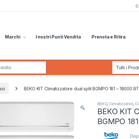
C
Marchi
I nostri Punti Vendita
Prenota e Ritira
r:
ssi
BEKO KIT Climatizzatore dual split BGMPO 181 – 18000 B
BEKO
,
Climatizzatori
,
Cl
BEKO KIT Cl
BGMPO 181
Disp