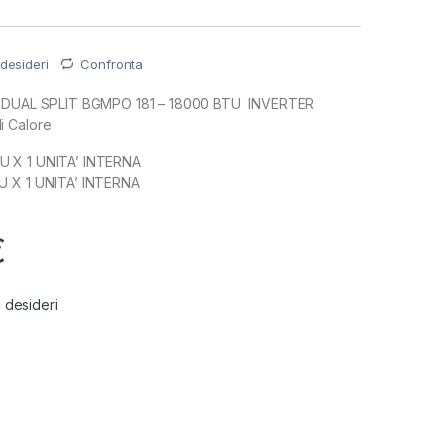
 desideri
Confronta
e DUAL SPLIT BGMPO 181 – 18000 BTU INVERTER
i Calore
 X 1 UNITA’ INTERNA
U X 1 UNITA’ INTERNA
€
i desideri