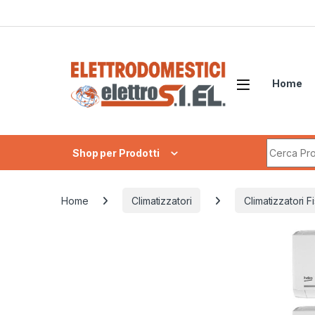
Skip to navigation
Skip to content
Home
Search fo
Shop per Prodotti
Home
Climatizzatori
Climatizzatori Fi