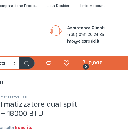
omparazione Prodotti
Lista Desideri
Il mio Account
Assistenza Clienti
(+39) 0161 30 24 35
info@elettrosiel.it
0,00
€
0
TU
imatizzatori Fissi
imatizzatore dual split
 – 18000 BTU
onibilità
Esaurito