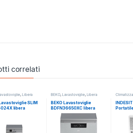
tti correlati
avastoviglie
,
Libera
BEKO
,
Lavastoviglie
,
Libera
Climatizza
zione
Installazione
Portatili
,
I
avastoviglie SLIM
BEKO Lavastoviglie
INDESIT
024X libera
BDFN36650XC libera
Portati
lazione
installazione