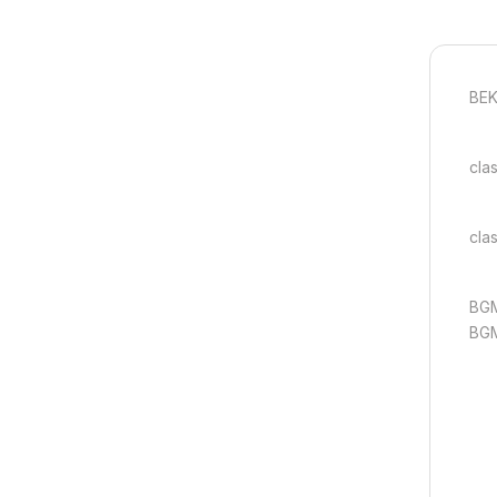
BEK
cla
cla
BGM
BGM