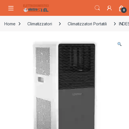
Skip to navigation
Skip to content
0
Home
Climatizzatori
Climatizzatori Portatili
INDES