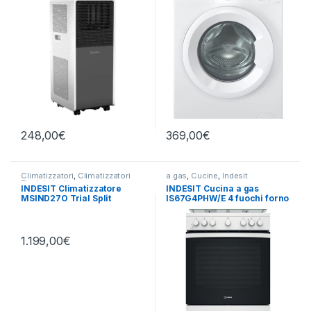
248,00
€
369,00
€
Climatizzatori
,
Climatizzatori
a gas
,
Cucine
,
Indesit
Fissi
,
Indesit
INDESIT Climatizzatore
INDESIT Cucina a gas
MSIND27O Trial Split
IS67G4PHW/E 4 fuochi forno
elettrico
1.199,00
€