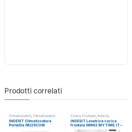
Prodotti correlati
Climatizzatori
,
Climatizzatori
Carico Frontale
,
Indesit
,
Portatili
,
Indesit
Lavatrici
,
Libera Installazione
INDESIT Climatizzatore
INDESIT Lavatrice carica
Portatile PAI29COW
frontale IM962 MY TIME IT –
LAVATRICE 9KG 1200 GIRI