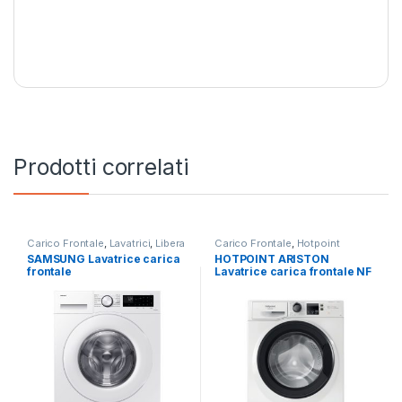
Prodotti correlati
Carico Frontale
,
Lavatrici
,
Libera
Carico Frontale
,
Hotpoint
Installazione
,
SAMSUNG
Ariston
,
Lavatrici
,
Libera
SAMSUNG Lavatrice carica
HOTPOINT ARISTON
Installazione
frontale
Lavatrice carica frontale NF
WW90CGC04DTE/ET 9KG
1046WK IT 10 KG 1400 RPM
1400 RPM