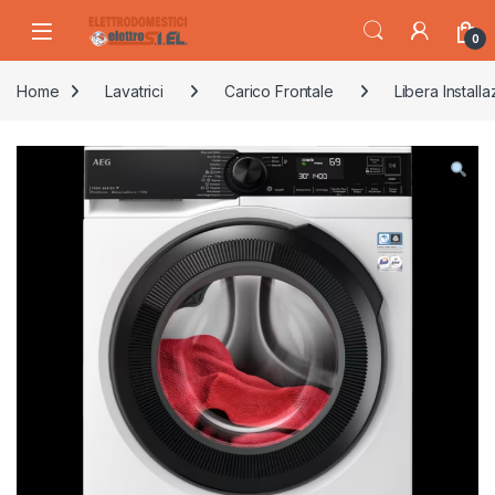
Skip to navigation
Skip to content
0
Home
Lavatrici
Carico Frontale
Libera Install