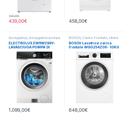
509,00
€
439,00
€
458,00
€
Asciugatrici
,
Asciugatrici pompa
BOSCH
,
Carico Frontale
,
Libera
di calore
,
Carico Frontale
,
Installazione
ELECTROLUX EW9W296Y-
BOSCH Lavatrice carica
Electrolux
,
Lavasciuga
,
Lavatrici
,
LAVASCIUGA POMPA DI
frontale WGG254Z0II- 10KG
Libera Installazione
CALORE 9+6 KG
1400 GIRI
1.099,00
€
648,00
€