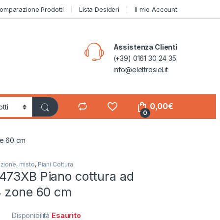
omparazione Prodotti
Lista Desideri
Il mio Account
Assistenza Clienti
(+39) 0161 30 24 35
info@elettrosiel.it
0,00
€
0
ne 60 cm
uzione
,
misto
,
Piani Cottura
473XB Piano cottura ad
4 zone 60 cm
Disponibilità
Esaurito