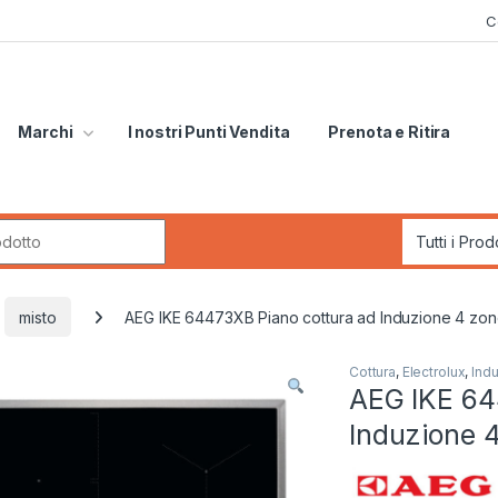
C
Marchi
I nostri Punti Vendita
Prenota e Ritira
r:
misto
AEG IKE 64473XB Piano cottura ad Induzione 4 zo
Cottura
,
Electrolux
,
Ind
AEG IKE 64
Induzione 