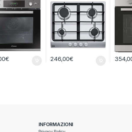
106.0459.550
00
€
246,00
€
354,0
INFORMAZIONI
Privacy Policy