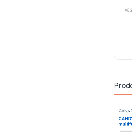
AEG
Prodo
Candy
,
CANDY 
multif
FCPS6