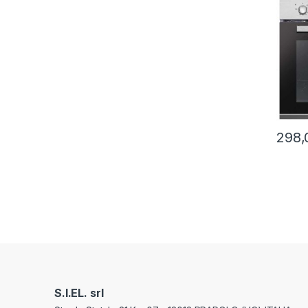
298,
S.I.EL. srl