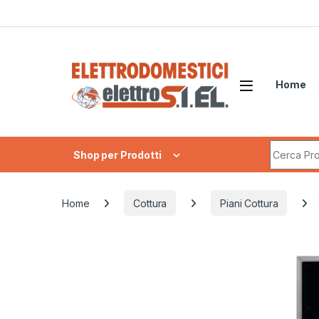
Skip to navigation
Skip to content
Home
Search fo
Shop per Prodotti
Home
Cottura
Piani Cottura