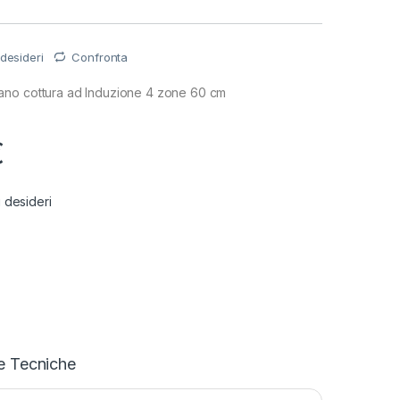
 desideri
Confronta
no cottura ad Induzione 4 zone 60 cm
€
i desideri
e Tecniche