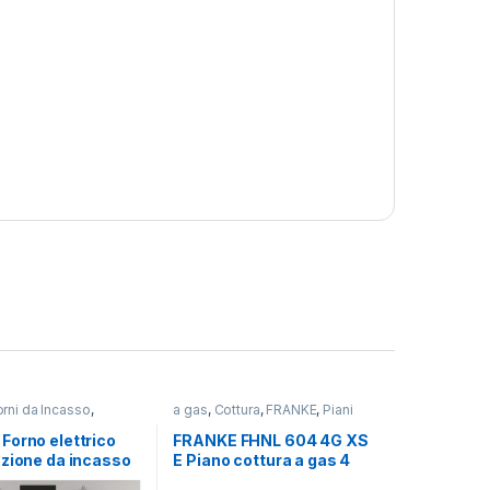
orni da Incasso
,
a gas
,
Cottura
,
FRANKE
,
Piani
Cottura
Forno elettrico
FRANKE FHNL 604 4G XS
nzione da incasso
E Piano cottura a gas 4
H XS
fuochi INOX