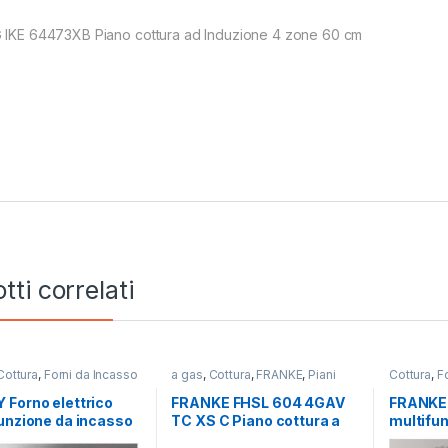
 IKE 64473XB Piano cottura ad Induzione 4 zone 60 cm
tti correlati
Cottura
,
Forni da Incasso
a gas
,
Cottura
,
FRANKE
,
Piani
Cottura
,
F
Cottura
FRANKE
Forno elettrico
FRANKE FHSL 604 4GAV
FRANKE 
unzione da incasso
TC XS C Piano cottura a
multifu
15X/1/E
gas 4 fuochi INOX
FSL 86 