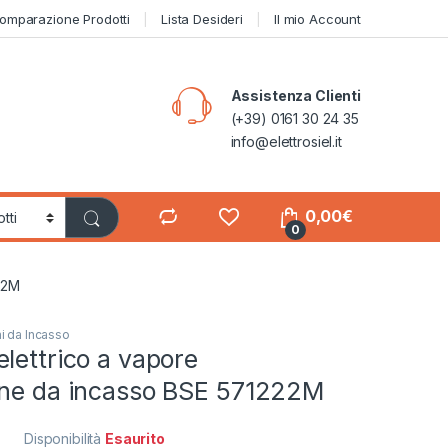
omparazione Prodotti
Lista Desideri
Il mio Account
Assistenza Clienti
(+39) 0161 30 24 35
info@elettrosiel.it
0,00
€
0
22M
i da Incasso
lettrico a vapore
one da incasso BSE 571222M
Disponibilità
Esaurito