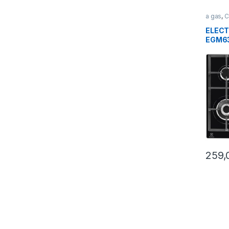
a gas
,
C
Cottura
ELEC
EGM63
cottur
NERO
259,