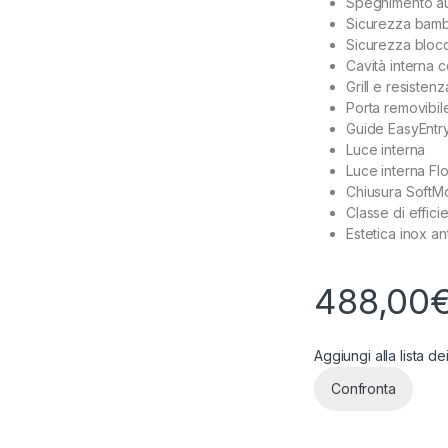
Spegnimento au
Sicurezza bamb
Sicurezza blocc
Cavità interna 
Grill e resistenz
Porta removibile 
Guide EasyEntr
Luce interna
Luce interna Fl
Chiusura SoftM
Classe di effic
Estetica inox a
488,00
Aggiungi alla lista de
Confronta