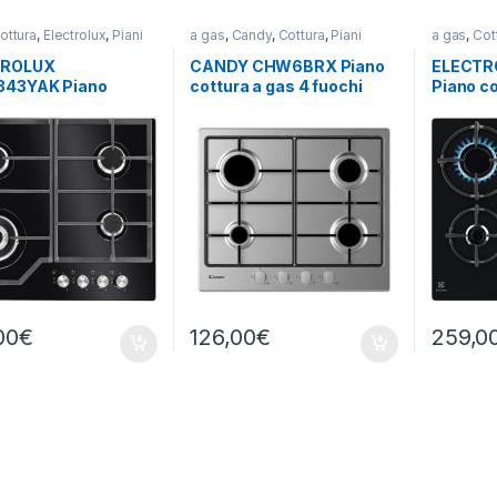
ottura
,
Electrolux
,
Piani
a gas
,
Candy
,
Cottura
,
Piani
a gas
,
Cot
Cottura
Cottura
TROLUX
CANDY CHW6BRX Piano
ELECTR
43YAK Piano
cottura a gas 4 fuochi
Piano co
a a gas 4 fuochi
INOX
fuochi 
00
€
126,00
€
259,0