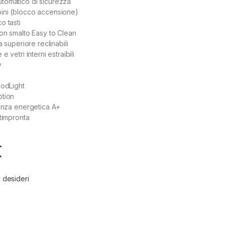
tomatico di sicurezza
ini (blocco accensione)
o tasti
con smalto Easy to Clean
a superiore reclinabili
e vetri interni estraibili
y
oodLight
otion
ienza energetica A+
ntimpronta
€
i desideri