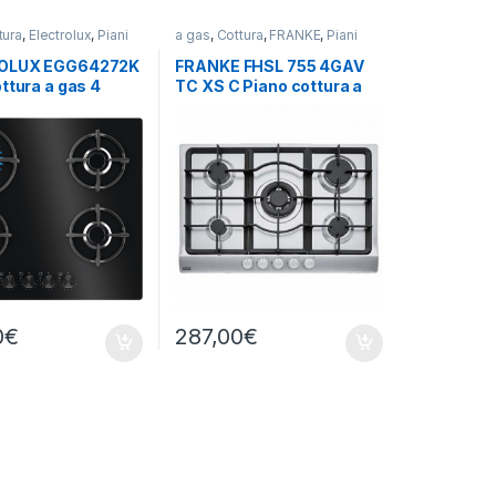
tura
,
Electrolux
,
Piani
a gas
,
Cottura
,
FRANKE
,
Piani
Cottura
OLUX EGG64272K
FRANKE FHSL 755 4GAV
ttura a gas 4
TC XS C Piano cottura a
NERO
gas 5 fuochi INOX
0
€
287,00
€