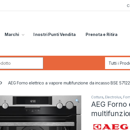
C
Marchi
I nostri Punti Vendita
Prenota e Ritira
r:
AEG Forno elettrico a vapore multifunzione da incasso BSE 5712
Cottura
,
Electrolux
,
Forn
AEG Forno e
multifunzi