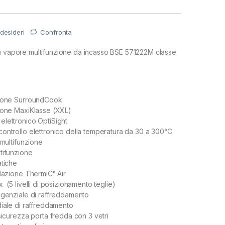
 desideri
Confronta
 a vapore multifunzione da incasso BSE 571222M classe
zione SurroundCook
ione MaxiKlasse (XXL)
lettronico OptiSight
ontrollo elettronico della temperatura da 30 a 300°C
 multifunzione
tifunzione
atiche
ilazione ThermiC° Air
 (5 livelli di posizionamento teglie)
ngenziale di raffreddamento
diale di raffreddamento
sicurezza porta fredda con 3 vetri