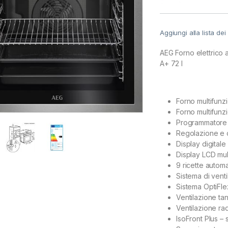
Aggiungi alla lista dei
AEG Forno elettrico
A+ 72 l
Forno multifun
Forno multifunz
Programmatore e
Regolazione e c
Display digitale
Display LCD mul
9 ricette autom
Sistema di vent
Sistema OptiFlex
Ventilazione ta
Ventilazione ra
IsoFront Plus – 