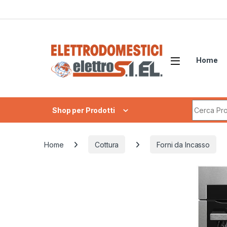
Skip to navigation
Skip to content
Home
Search fo
Shop per Prodotti
Home
Cottura
Forni da Incasso