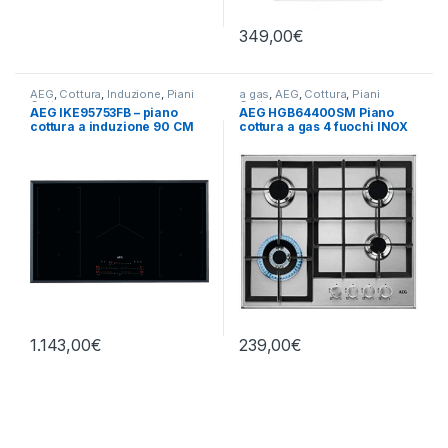
349,00
€
AEG
,
Cottura
,
Induzione
,
Piani
a gas
,
AEG
,
Cottura
,
Piani
Cottura
Cottura
AEG IKE95753FB – piano
AEG HGB64400SM Piano
cottura a induzione 90 CM
cottura a gas 4 fuochi INOX
FLEXY
1.143,00
€
239,00
€