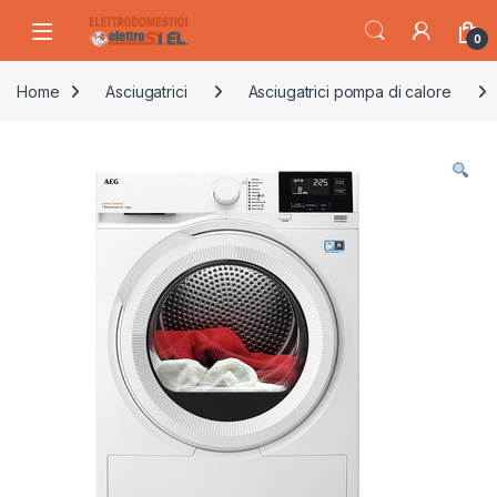
Skip to navigation
Skip to content
0
Home
Asciugatrici
Asciugatrici pompa di calore