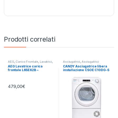
Prodotti correlati
AEG
,
Carico Frontale
,
Lavatrici
,
Asciugatrici
,
Asciugatrici
Libera Installazione
Standard
AEG Lavatrice carica
CANDY Asciugatrice libera
frontale L6SE62B –
installazione CSOE C10DG-S
LAVATRICE 6KG 1200RPM
479,00
€