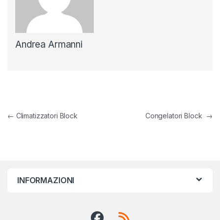
Andrea Armanni
Navigazione articoli
←
Climatizzatori Block
Congelatori Block
→
INFORMAZIONI