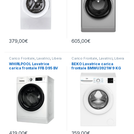
379,00
€
605,00
€
Carico Frontale
,
Lavatrici
,
Libera
Carico Frontale
,
Lavatrici
,
Libera
Installazione
,
Whirlpool
Installazione
WHIRLPOOL Lavatrice
BEKO Lavatrice carica
carica frontale FFB D95 BV
frontale BMWU3921W 9 KG
IT 9KG 1200 RPM
1200 GIRI
419,00
€
359,00
€