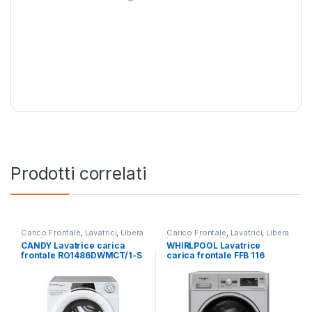
Prodotti correlati
Carico Frontale
,
Lavatrici
,
Libera
Carico Frontale
,
Lavatrici
,
Libera
Installazione
Installazione
,
Whirlpool
CANDY Lavatrice carica
WHIRLPOOL Lavatrice
frontale RO1486DWMCT/1-S
carica frontale FFB 116
8KG 1400 RPM
SILVER IT 11 KG 1400 RPM