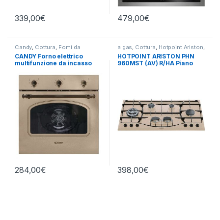
339,00
€
479,00
€
Candy
,
Cottura
,
Forni da
a gas
,
Cottura
,
Hotpoint Ariston
,
Incasso
Piani Cottura
CANDY Forno elettrico
HOTPOINT ARISTON PHN
multifunzione da incasso
960MST (AV) R/HA Piano
FCC603NAV
cottura a gas 6 fuochi
AVENA
284,00
€
398,00
€