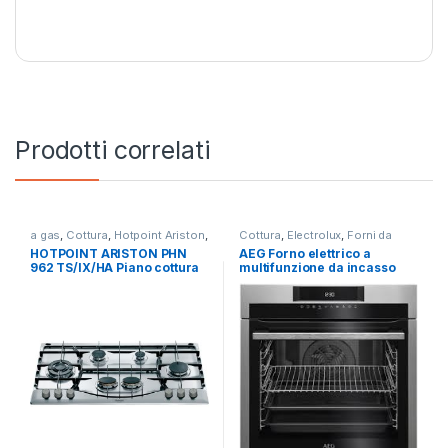
Prodotti correlati
a gas
,
Cottura
,
Hotpoint Ariston
,
Cottura
,
Electrolux
,
Forni da
Piani Cottura
Incasso
HOTPOINT ARISTON PHN
AEG Forno elettrico a
962 TS/IX/HA Piano cottura
multifunzione da incasso
a gas 6 fuochi INOX
BEE 641222M