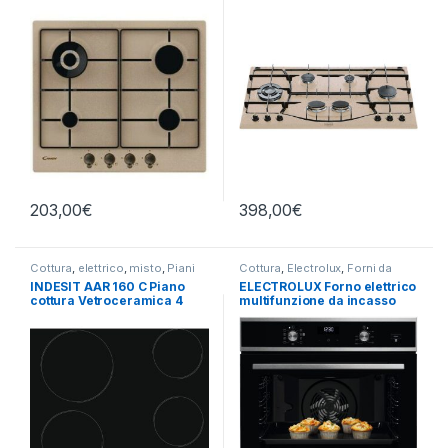
AVENA
cottura a gas 6 fuochi
AVENA
203,00
€
398,00
€
Cottura
,
elettrico
,
misto
,
Piani
Cottura
,
Electrolux
,
Forni da
Cottura
Incasso
INDESIT AAR 160 C Piano
ELECTROLUX Forno elettrico
cottura Vetroceramica 4
multifunzione da incasso
zone 60 cm
EOD 5H40X