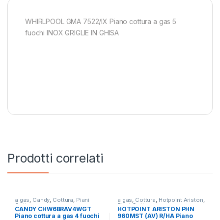
WHIRLPOOL GMA 7522/IX Piano cottura a gas 5
fuochi INOX GRIGLIE IN GHISA
Prodotti correlati
a gas
,
Candy
,
Cottura
,
Piani
a gas
,
Cottura
,
Hotpoint Ariston
,
Cottura
Piani Cottura
CANDY CHW6BRAV4WGT
HOTPOINT ARISTON PHN
Piano cottura a gas 4 fuochi
960MST (AV) R/HA Piano