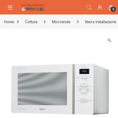
Skip to navigation
Skip to content
0
Home
Cottura
Microonde
libera installazione