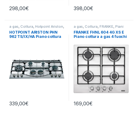
298,00
€
398,00
€
a gas
,
Cottura
,
Hotpoint Ariston
,
a gas
,
Cottura
,
FRANKE
,
Piani
Piani Cottura
Cottura
HOTPOINT ARISTON PHN
FRANKE FHNL 604 4G XS E
962 TS/IX/HA Piano cottura
Piano cottura a gas 4 fuochi
a gas 6 fuochi INOX
INOX
339,00
€
169,00
€