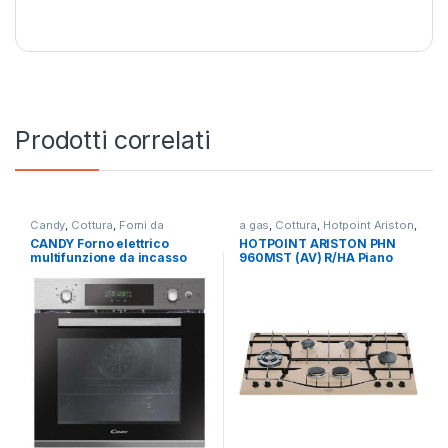
Prodotti correlati
Candy
,
Cottura
,
Forni da
a gas
,
Cottura
,
Hotpoint Ariston
,
Incasso
Piani Cottura
CANDY Forno elettrico
HOTPOINT ARISTON PHN
multifunzione da incasso
960MST (AV) R/HA Piano
FCPS615X/1/E
cottura a gas 6 fuochi
AVENA