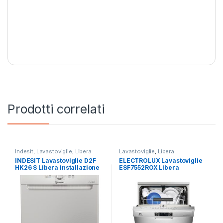
Prodotti correlati
Indesit
,
Lavastoviglie
,
Libera
Lavastoviglie
,
Libera
Installazione
Installazione
INDESIT Lavastoviglie D2F
ELECTROLUX Lavastoviglie
HK26 S Libera installazione
ESF7552ROX Libera
14 coperti
Installazione