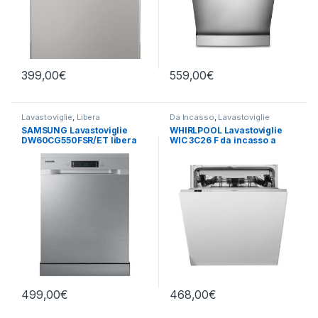
399,00
€
559,00
€
Lavastoviglie
,
Libera
Da Incasso
,
Lavastoviglie
Installazione
,
SAMSUNG
SAMSUNG Lavastoviglie
WHIRLPOOL Lavastoviglie
DW60CG550FSR/ET libera
WIC 3C26 F da incasso a
installazione
scomparsa totale
499,00
€
468,00
€