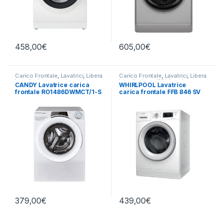
458,00
€
605,00
€
Carico Frontale
,
Lavatrici
,
Libera
Carico Frontale
,
Lavatrici
,
Libera
Installazione
Installazione
,
Whirlpool
CANDY Lavatrice carica
WHIRLPOOL Lavatrice
frontale RO1486DWMCT/1-S
carica frontale FFB 846 SV
8KG 1400 RPM
IT 8KG 1400 RPM
379,00
€
439,00
€