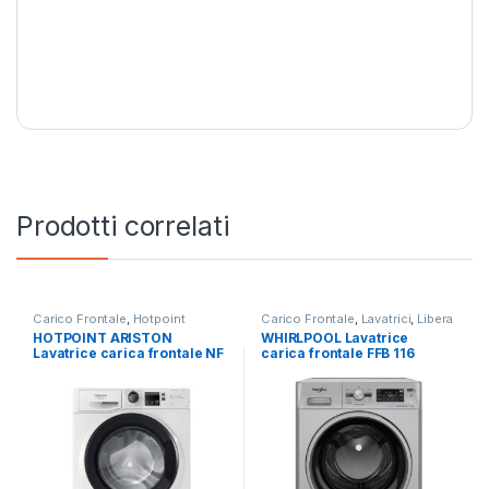
Prodotti correlati
Carico Frontale
,
Hotpoint
Carico Frontale
,
Lavatrici
,
Libera
Ariston
,
Lavatrici
,
Libera
Installazione
,
Whirlpool
HOTPOINT ARISTON
WHIRLPOOL Lavatrice
Installazione
Lavatrice carica frontale NF
carica frontale FFB 116
1046WK IT 10 KG 1400 RPM
SILVER IT 11 KG 1400 RPM