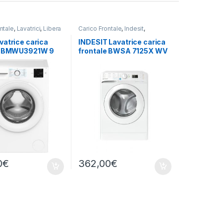
ntale
,
Lavatrici
,
Libera
Carico Frontale
,
Indesit
,
one
Lavatrici
,
Libera Installazione
vatrice carica
INDESIT Lavatrice carica
e BMWU3921W 9
frontale BWSA 7125X WV
GIRI
IT 7KG 1200 GIRI SLIM
0
€
362,00
€