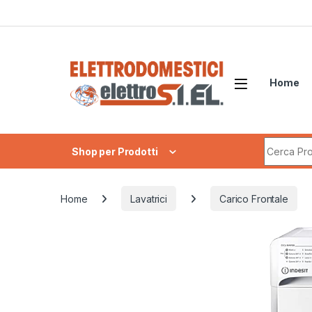
Skip to navigation
Skip to content
Home
Search fo
Shop per Prodotti
Home
Lavatrici
Carico Frontale