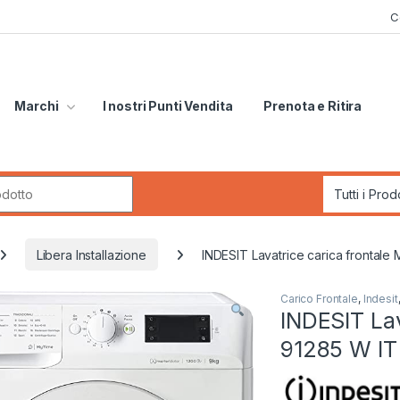
C
Marchi
I nostri Punti Vendita
Prenota e Ritira
r:
Libera Installazione
INDESIT Lavatrice carica frontal
Carico Frontale
,
Indesit
INDESIT La
91285 W IT 