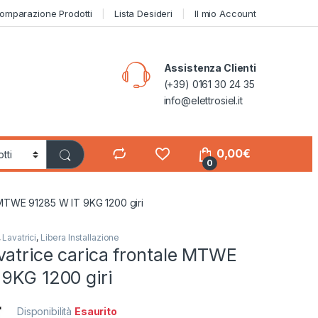
omparazione Prodotti
Lista Desideri
Il mio Account
Assistenza Clienti
(+39) 0161 30 24 35
info@elettrosiel.it
0,00
€
0
e MTWE 91285 W IT 9KG 1200 giri
,
Lavatrici
,
Libera Installazione
vatrice carica frontale MTWE
9KG 1200 giri
Disponibilità
Esaurito