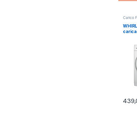
Carico 
Installa
WHIRL
carica
SV IT
439,