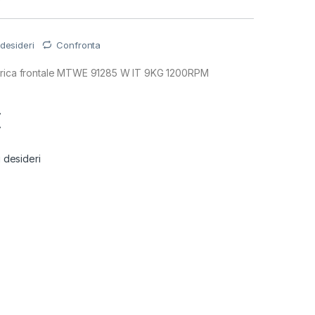
 desideri
Confronta
carica frontale MTWE 91285 W IT 9KG 1200RPM
€
i desideri