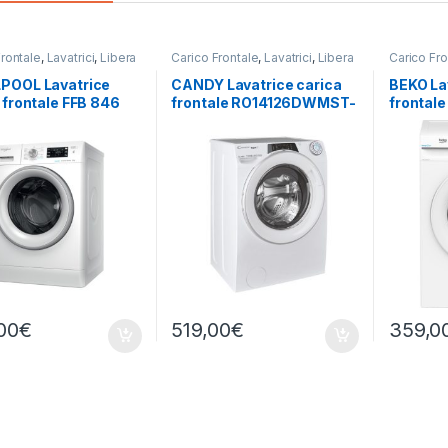
Frontale
,
Lavatrici
,
Libera
Carico Frontale
,
Lavatrici
,
Libera
Carico Fro
zione
,
Whirlpool
Installazione
Installazi
POOL Lavatrice
CANDY Lavatrice carica
BEKO La
 frontale FFB 846
frontale RO14126DWMST-
frontal
 8KG 1400 RPM
S 12 KG 1400 RPM
KG 1200 
00
€
519,00
€
359,0