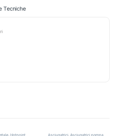
e Tecniche
ri
ntale
,
Hotpoint
Asciugatrici
,
Asciugatrici pompa