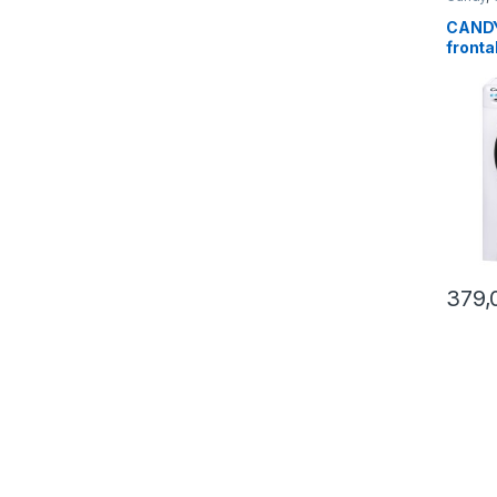
Libera I
CANDY
fronta
CSO14
1400 
379,