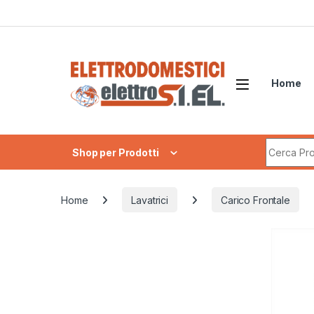
Skip to navigation
Skip to content
Home
Search fo
Shop per Prodotti
Home
Lavatrici
Carico Frontale