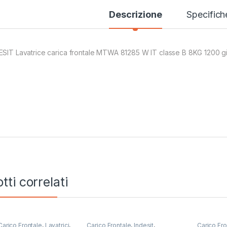
Descrizione
Specifich
ESIT Lavatrice carica frontale MTWA 81285 W IT classe B 8KG 1200 gi
tti correlati
Carico Frontale
,
Lavatrici
,
Carico Frontale
,
Indesit
,
Carico Fro