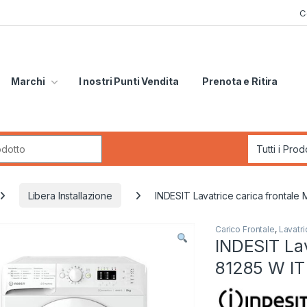
C
Marchi
I nostri Punti Vendita
Prenota e Ritira
r:
Libera Installazione
INDESIT Lavatrice carica fronta
Carico Frontale
,
Lavatri
INDESIT La
81285 W I