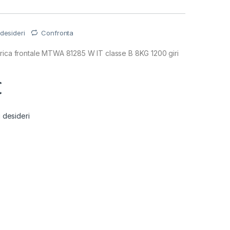
 desideri
Confronta
rica frontale MTWA 81285 W IT classe B 8KG 1200 giri
€
i desideri