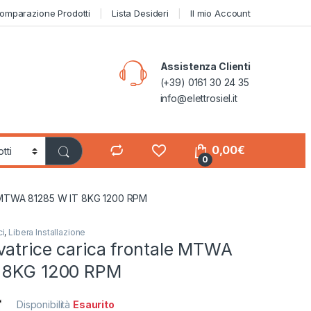
omparazione Prodotti
Lista Desideri
Il mio Account
Assistenza Clienti
(+39) 0161 30 24 35
info@elettrosiel.it
0,00
€
0
le MTWA 81285 W IT 8KG 1200 RPM
ci
,
Libera Installazione
vatrice carica frontale MTWA
T 8KG 1200 RPM
Disponibilità
Esaurito