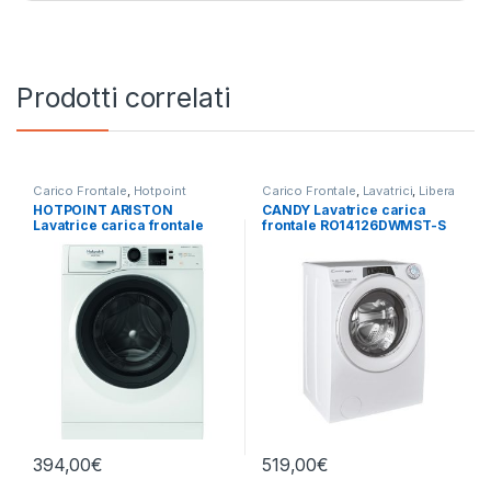
Prodotti correlati
Carico Frontale
,
Hotpoint
Carico Frontale
,
Lavatrici
,
Libera
Ariston
,
Lavatrici
,
Libera
Installazione
HOTPOINT ARISTON
CANDY Lavatrice carica
Installazione
Lavatrice carica frontale
frontale RO14126DWMST-S
NF86WK IT 8 KG 1400 GIRI
12 KG 1400 RPM
394,00
€
519,00
€