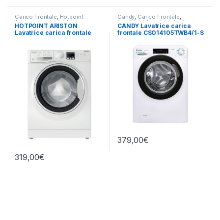
Carico Frontale
,
Hotpoint
Candy
,
Carico Frontale
,
Ariston
,
Lavatrici
,
Libera
Lavatrici
,
Libera Installazione
HOTPOINT ARISTON
CANDY Lavatrice carica
Installazione
Lavatrice carica frontale
frontale CSO14105TWB4/1-S
RSSF 624 W IT N 6KG
10KG 1400 RPM
1200RPM
379,00
€
319,00
€