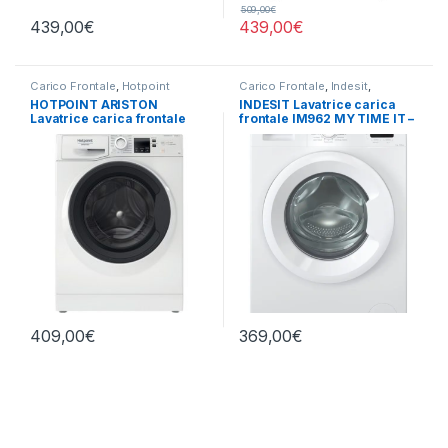
509,00
€
439,00
€
439,00
€
Carico Frontale
,
Hotpoint
Carico Frontale
,
Indesit
,
Ariston
,
Lavatrici
,
Libera
Lavatrici
,
Libera Installazione
HOTPOINT ARISTON
INDESIT Lavatrice carica
Installazione
Lavatrice carica frontale
frontale IM962 MY TIME IT –
NF97WK IT 9 KG 1400 GIRI
LAVATRICE 9KG 1200 GIRI
409,00
€
369,00
€