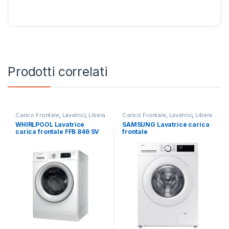
Prodotti correlati
Carico Frontale
,
Lavatrici
,
Libera
Carico Frontale
,
Lavatrici
,
Libera
Installazione
,
Whirlpool
Installazione
,
SAMSUNG
WHIRLPOOL Lavatrice
SAMSUNG Lavatrice carica
carica frontale FFB 846 SV
frontale
IT 8KG 1400 RPM
WW90CGC04DTE/ET 9KG
1400 RPM