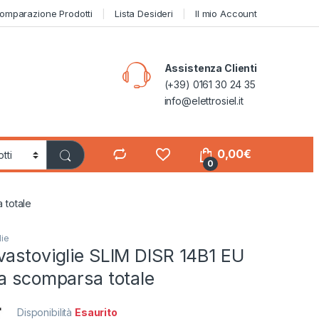
omparazione Prodotti
Lista Desideri
Il mio Account
Assistenza Clienti
(+39) 0161 30 24 35
info@elettrosiel.it
0,00
€
0
 totale
lie
vastoviglie SLIM DISR 14B1 EU
a scomparsa totale
Disponibilità
Esaurito