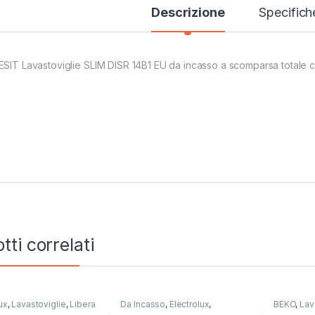
Descrizione
Specifich
ESIT Lavastoviglie SLIM DISR 14B1 EU da incasso a scomparsa totale c
tti correlati
ux
,
Lavastoviglie
,
Libera
Da Incasso
,
Electrolux
,
BEKO
,
Lav
zione
Lavastoviglie
Installazi