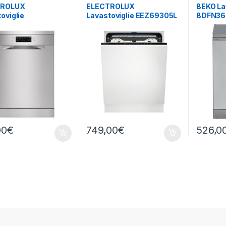
TROLUX
ELECTROLUX
BEKO La
oviglie
Lavastoviglie EEZ69305L
BDFN36
300SX libera
da incasso a scomparsa
Installa
lazione
totale
00
€
749,00
€
526,0