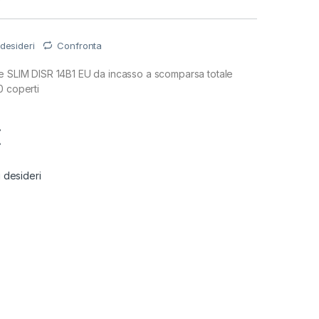
 desideri
Confronta
e SLIM DISR 14B1 EU da incasso a scomparsa totale
0 coperti
€
i desideri