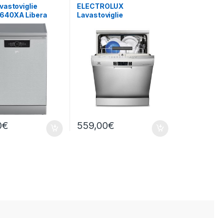
vastoviglie
ELECTROLUX
640XA Libera
Lavastoviglie
zione 16 Coperti
ESF7552ROX Libera
Installazione
0
€
559,00
€