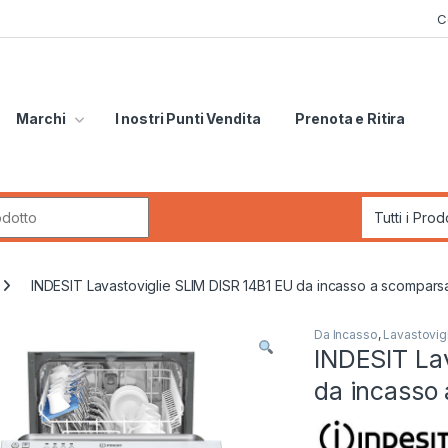
C
Marchi
I nostri Punti Vendita
Prenota e Ritira
r:
INDESIT Lavastoviglie SLIM DISR 14B1 EU da incasso a scomparsa
Da Incasso
,
Lavastovig
INDESIT La
da incasso 