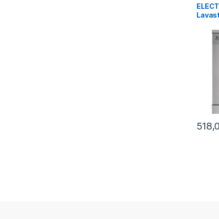
ELEC
Lavast
ESA47
instal
518,