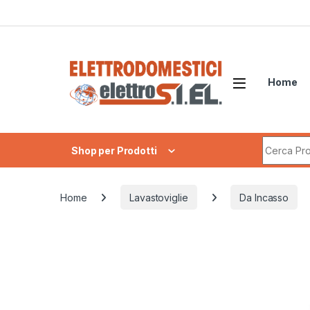
Skip to navigation
Skip to content
Home
Search fo
Shop per Prodotti
Home
Lavastoviglie
Da Incasso