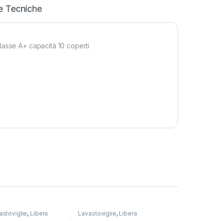
e Tecniche
lasse A+ capacità 10 coperti
astoviglie
,
Libera
Lavastoviglie
,
Libera
one
Installazione