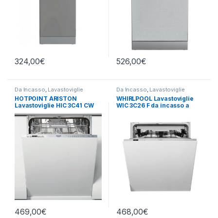
324,00
€
526,00
€
Da Incasso
,
Lavastoviglie
Da Incasso
,
Lavastoviglie
HOTPOINT ARISTON
WHIRLPOOL Lavastoviglie
Lavastoviglie HIC 3C41 CW
WIC 3C26 F da incasso a
da incasso a scomparsa
scomparsa totale
totale
469,00
€
468,00
€