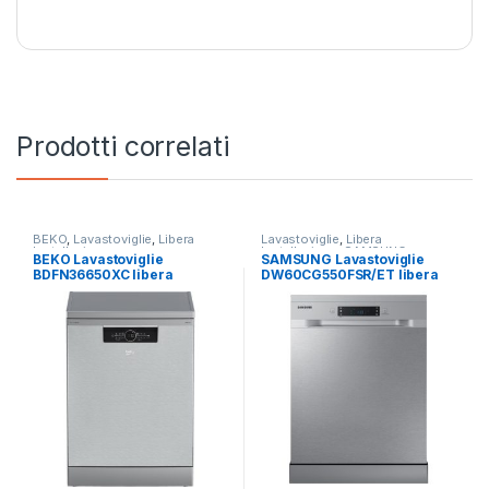
Prodotti correlati
BEKO
,
Lavastoviglie
,
Libera
Lavastoviglie
,
Libera
Installazione
Installazione
,
SAMSUNG
BEKO Lavastoviglie
SAMSUNG Lavastoviglie
BDFN36650XC libera
DW60CG550FSR/ET libera
installazione
installazione