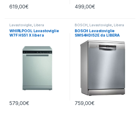
619,00
€
499,00
€
Lavastoviglie
,
Libera
BOSCH
,
Lavastoviglie
,
Libera
Installazione
,
Whirlpool
Installazione
WHIRLPOOL Lavastoviglie
BOSCH Lavastoviglie
W7F HS51 X libera
SMS4HDI52E da LIBERA
installazione
INSTALLAZIONE 13 CP
579,00
€
759,00
€