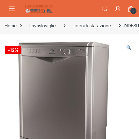
Skip to navigation
Skip to content
0
Home
Lavastoviglie
Libera Installazione
INDESIT
-
12%