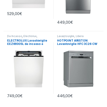
529,00
€
449,00
€
Da Incasso
,
Electrolux
,
Lavastoviglie
,
Libera
Lavastoviglie
Installazione
ELECTROLUX Lavastoviglie
HOTPOINT ARISTON
EEZ69305L da incasso a
Lavastoviglie HFC 3C26 CW
scomparsa totale
X Libera installazione
749,00
€
446,00
€