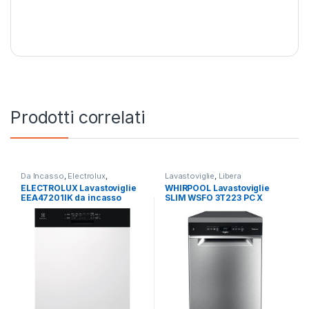
Prodotti correlati
Da Incasso
,
Electrolux
,
Lavastoviglie
,
Libera
Lavastoviglie
Installazione
,
Whirlpool
ELECTROLUX Lavastoviglie
WHIRPOOL Lavastoviglie
EEA47201IK da incasso
SLIM WSFO 3T223 PC X
frontalino
libera installazione