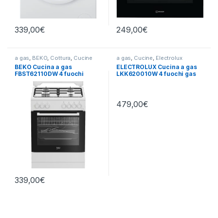
339,00
€
249,00
€
a gas
,
BEKO
,
Cottura
,
Cucine
a gas
,
Cucine
,
Electrolux
BEKO Cucina a gas
ELECTROLUX Cucina a gas
FBST62110DW 4 fuochi
LKK620010W 4 fuochi gas
forno elettrico
forno elettrico
479,00
€
339,00
€