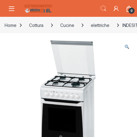
Skip to navigation
Skip to content
0
Home
Cottura
Cucine
elettriche
INDESIT