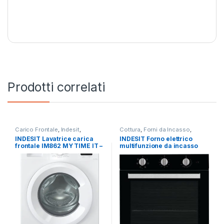
Prodotti correlati
Carico Frontale
,
Indesit
,
Cottura
,
Forni da Incasso
,
Lavatrici
,
Libera Installazione
Indesit
INDESIT Lavatrice carica
INDESIT Forno elettrico
frontale IM862 MY TIME IT –
multifunzione da incasso
LAVATRICE 8KG 1200 GIRI
IFW 6530 BL