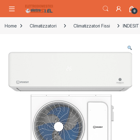
Skip to navigation
Skip to content
0
Home
Climatizzatori
Climatizzatori Fissi
INDESIT