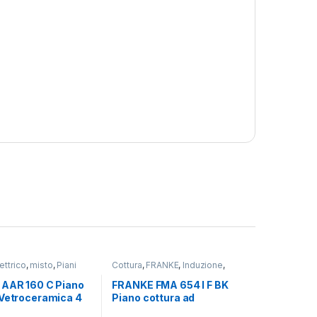
ettrico
,
misto
,
Piani
Cottura
,
FRANKE
,
Induzione
,
misto
,
Piani Cottura
 AAR 160 C Piano
FRANKE FMA 654 I F BK
 Vetroceramica 4
Piano cottura ad
 cm
Induzione 4 zone 65 cm