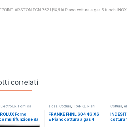
POINT ARISTON PCN 752 U/IX/HA Piano cottura a gas 5 fuochi INOX
tti correlati
,
Electrolux
,
Forni da
a gas
,
Cottura
,
FRANKE
,
Piani
Cottura
,
el
Cottura
Cottura
ROLUX Forno
FRANKE FHNL 604 4G XS
INDESIT
ico multifunzione da
E Piano cottura a gas 4
cottura
so EOD 5H40X
fuochi INOX
zone 60