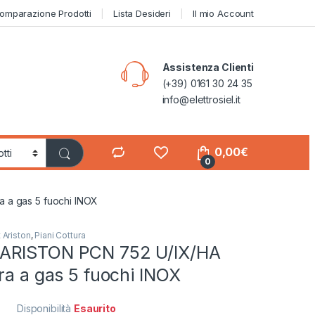
omparazione Prodotti
Lista Desideri
Il mio Account
Assistenza Clienti
(+39) 0161 30 24 35
info@elettrosiel.it
0,00
€
0
 a gas 5 fuochi INOX
 Ariston
,
Piani Cottura
ARISTON PCN 752 U/IX/HA
ra a gas 5 fuochi INOX
Disponibilità
Esaurito