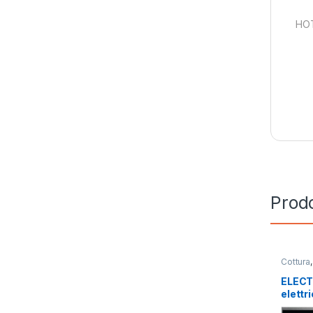
HOT
Prodo
Cottura
Incasso
ELECT
elettr
incas