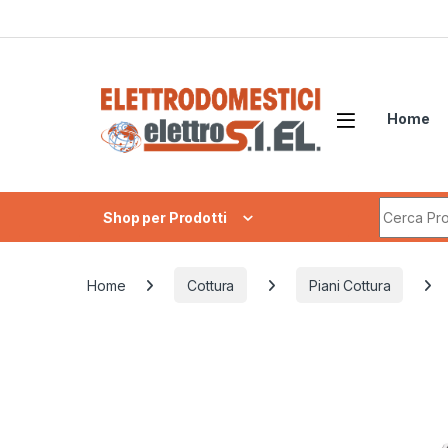
Skip to navigation
Skip to content
Home
Search fo
Shop per Prodotti
Home
Cottura
Piani Cottura