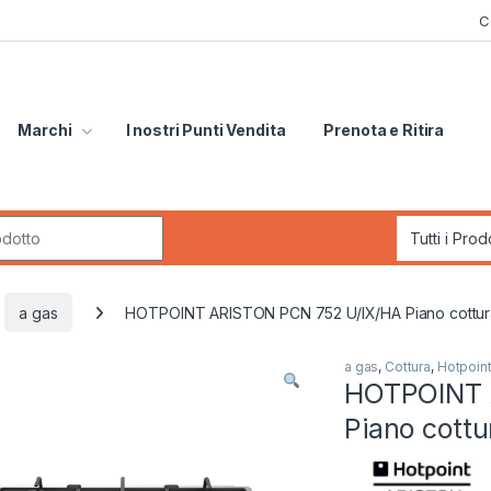
C
Marchi
I nostri Punti Vendita
Prenota e Ritira
r:
a gas
HOTPOINT ARISTON PCN 752 U/IX/HA Piano cottura
a gas
,
Cottura
,
Hotpoint
HOTPOINT 
Piano cottu