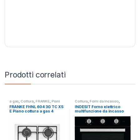
Prodotti correlati
a gas
,
Cottura
,
FRANKE
,
Piani
Cottura
,
Forni da Incasso
,
Cottura
Indesit
FRANKE FHNL 604 3G TC XS
INDESIT Forno elettrico
E Piano cottura a gas 4
multifunzione da incasso
fuochi INOX
IFW 6530 BL