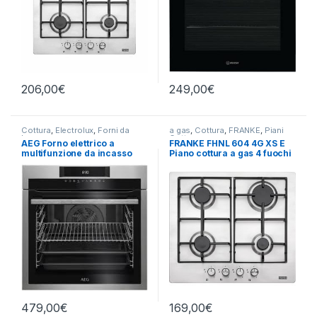
206,00
€
249,00
€
Cottura
,
Electrolux
,
Forni da
a gas
,
Cottura
,
FRANKE
,
Piani
Incasso
Cottura
AEG Forno elettrico a
FRANKE FHNL 604 4G XS E
multifunzione da incasso
Piano cottura a gas 4 fuochi
BEE 641222M
INOX
479,00
€
169,00
€