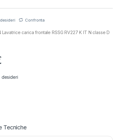
 desideri
Confronta
avatrice carica frontale RSSG RV227 K IT N classe D
€
i desideri
e Tecniche