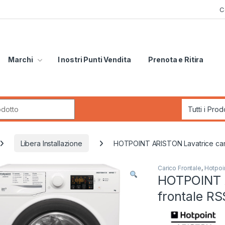
C
Marchi
I nostri Punti Vendita
Prenota e Ritira
r:
Libera Installazione
HOTPOINT ARISTON Lavatrice cari
Carico Frontale
,
Hotpoin
HOTPOINT A
frontale R