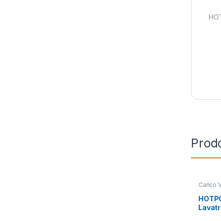
HOT
Prodo
Carico V
Ariston
,
HOTPO
Lavatri
WMTG 