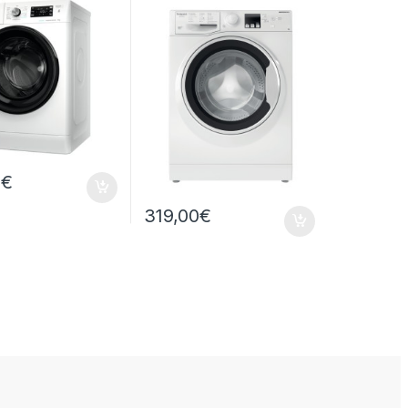
1200RPM
0
€
319,00
€