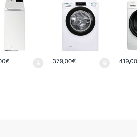
IRI
1400 RPM
00
€
379,00
€
419,0