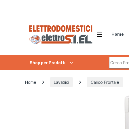
Skip to navigation
Skip to content
Home
Search fo
Shop per Prodotti
Home
Lavatrici
Carico Frontale