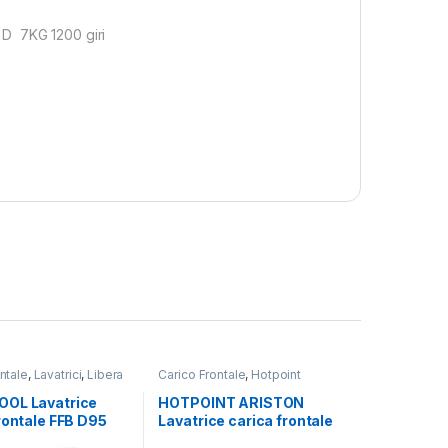
 D 7KG 1200 giri
ntale
,
Lavatrici
,
Libera
Carico Frontale
,
Hotpoint
one
,
Whirlpool
Ariston
,
Lavatrici
,
Libera
Installazione
OL Lavatrice
HOTPOINT ARISTON
rontale FFB D95
Lavatrice carica frontale
KG 1200 RPM
RSSF 624 W IT N 6KG