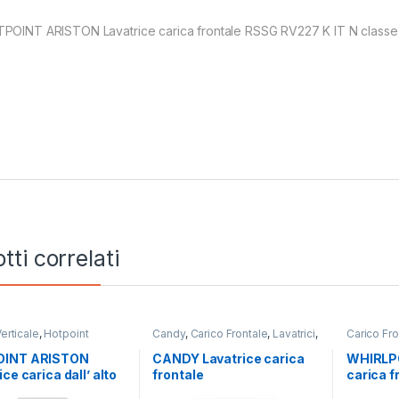
POINT ARISTON Lavatrice carica frontale RSSG RV227 K IT N classe
tti correlati
erticale
,
Hotpoint
Candy
,
Carico Frontale
,
Lavatrici
,
Carico Fro
Lavatrici
Libera Installazione
Installazi
INT ARISTON
CANDY Lavatrice carica
WHIRLPO
ce carica dall’ alto
frontale
carica f
6524BS IT 6,5 KG
CSO14105TWB4/1-S 10KG
BV IT 9