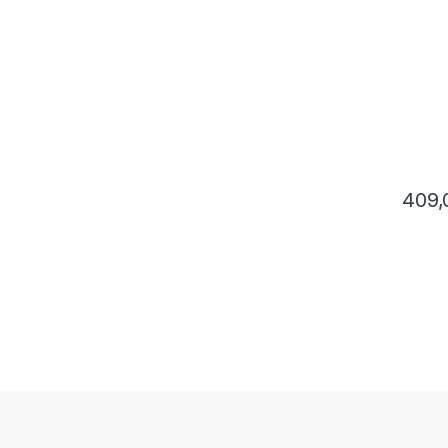
1200 G
409,