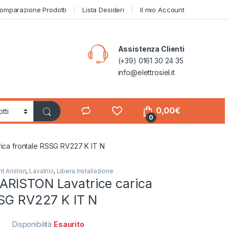
omparazione Prodotti
Lista Desideri
Il mio Account
Assistenza Clienti
(+39) 0161 30 24 35
info@elettrosiel.it
0,00
€
0
ca frontale RSSG RV227 K IT N
t Ariston
,
Lavatrici
,
Libera Installazione
RISTON Lavatrice carica
SSG RV227 K IT N
Disponibilità
Esaurito