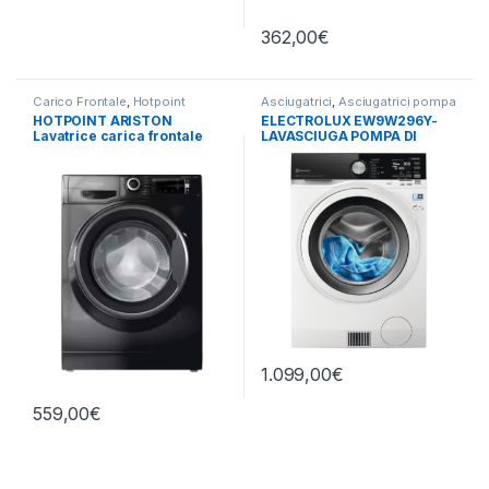
362,00
€
Carico Frontale
,
Hotpoint
Asciugatrici
,
Asciugatrici pompa
Ariston
,
Lavatrici
,
Libera
di calore
,
Carico Frontale
,
HOTPOINT ARISTON
ELECTROLUX EW9W296Y-
Installazione
Electrolux
,
Lavasciuga
,
Lavatrici
,
Lavatrice carica frontale
LAVASCIUGA POMPA DI
Libera Installazione
NBT 116 BLACK IT 11KG
CALORE 9+6 KG
1400RPM
1.099,00
€
559,00
€