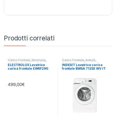
Prodotti correlati
Carico Frontale
,
Electrolux
,
Carico Frontale
,
Indesit
,
Lavatrici
,
Libera Installazione
Lavatrici
,
Libera Installazione
ELECTROLUX Lavatrice
INDESIT Lavatrice carica
carica frontale EW6F29G
frontale BWSA 7125X WV IT
9KG 1400 RPM
7KG 1200 GIRI SLIM
499,00
€