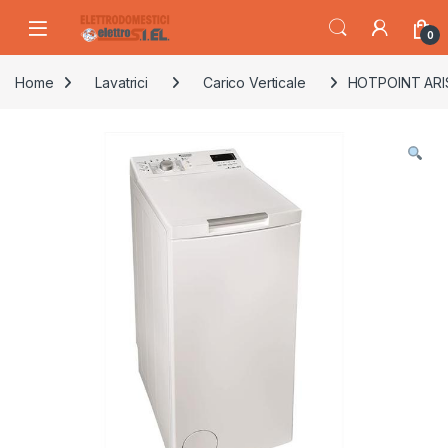
Skip to navigation
Skip to content
0
Home
Lavatrici
Carico Verticale
HOTPOINT ARIST